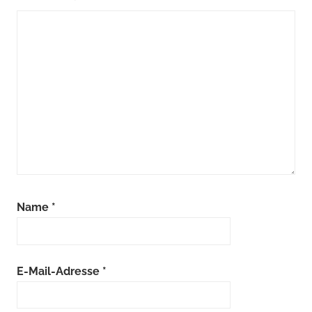
Öle
,
Schadstoffmobil
,
Spraydosen
Name
*
E-Mail-Adresse
*