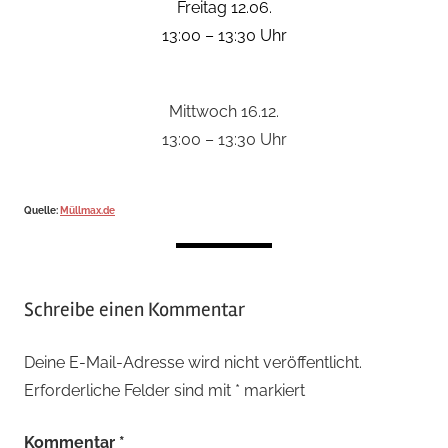
Freitag 12.06.
13:00 – 13:30 Uhr
Mittwoch 16.12.
13:00 – 13:30 Uhr
Quelle:
Müllmax.de
Schlagwörter:
Schreibe einen Kommentar
Beize
,
Farbreste
,
Deine E-Mail-Adresse wird nicht veröffentlicht.
kostenlos
,
Erforderliche Felder sind mit
*
markiert
leere
Feuerlösche
,
Kommentar
*